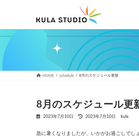
コ
ナ
ン
ビ
テ
ゲ
ン
ー
ツ
シ
へ
ョ
ス
ン
キ
に
ッ
移
プ
動
HOME
schedule
8月のスケジュール更新
8月のスケジュール更
最
2023年7月10日
2023年7月10日
kula
終
更
急に暑くなりましたが、いかがお過ごしでし
新
日