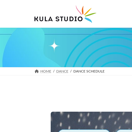
コ
ナ
ン
ビ
テ
ゲ
ン
ー
ツ
シ
へ
ョ
ス
ン
キ
に
ッ
移
プ
動
HOME
DANCE
DANCE SCHEDULE