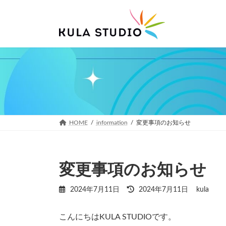
コ
ナ
ン
ビ
テ
ゲ
ン
ー
ツ
シ
へ
ョ
ス
ン
キ
に
ッ
移
プ
動
HOME
information
変更事項のお知らせ
変更事項のお知らせ
最
2024年7月11日
2024年7月11日
kula
終
更
こんにちはKULA STUDIOです。
新
日