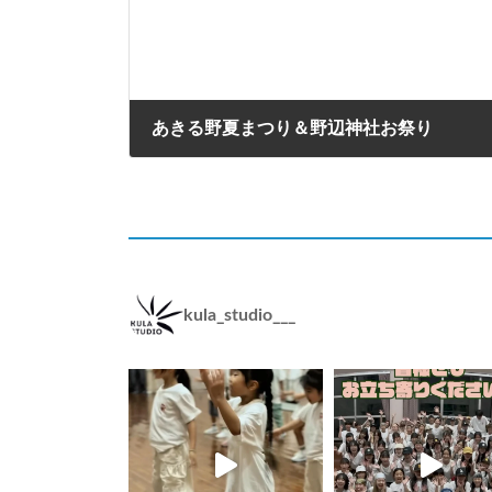
あきる野夏まつり＆野辺神社お祭り
2024年6月27日
kula_studio___