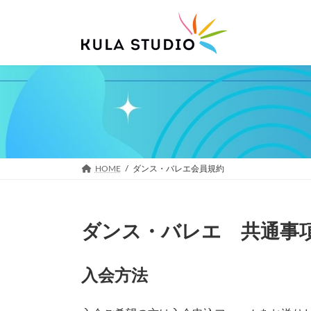
コ
ナ
ン
ビ
テ
ゲ
ン
ー
ツ
シ
へ
ョ
ス
ン
キ
に
ッ
移
プ
動
HOME
ダンス・バレエ会員規約
ダンス・バレエ 共通事
入会方法