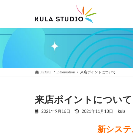
コ
ナ
ン
ビ
テ
ゲ
ン
ー
ツ
シ
へ
ョ
ス
ン
キ
に
ッ
移
プ
動
HOME
information
来店ポイントについて
来店ポイントについて
最
2021年9月16日
2021年11月13日
kula
終
更
新
新システ
日