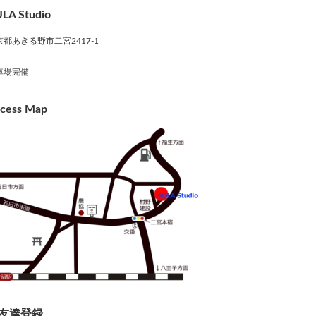
LA Studio
京都あきる野市二宮2417-1
車場完備
cess Map
友達登録