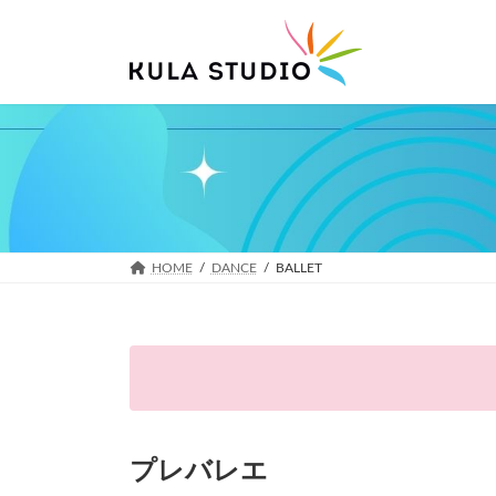
コ
ナ
ン
ビ
テ
ゲ
ン
ー
ツ
シ
へ
ョ
ス
ン
キ
に
ッ
移
プ
動
HOME
DANCE
BALLET
プレバレエ