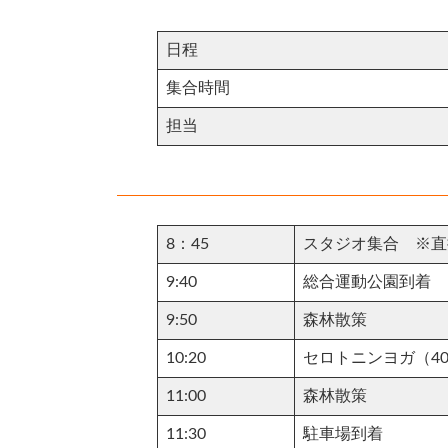
日程
集合時間
担当
8：45
スタジオ集合 ※直
9:40
総合運動公園到着
9:50
森林散策
10:20
セロトニンヨガ（4
11:00
森林散策
11:30
駐車場到着