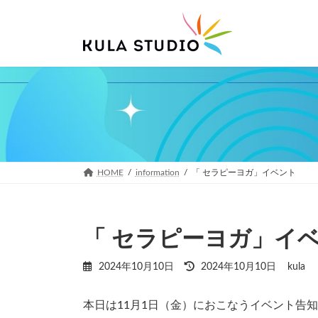
コ
ナ
ン
ビ
テ
ゲ
ン
ー
ツ
シ
へ
ョ
ス
ン
キ
に
ッ
移
プ
動
HOME
information
「 セラピーヨガ」イベント
「 セラピーヨガ」イ
最
2024年10月10日
2024年10月10日
kula
終
更
本日は11月1日（金）におこなうイベント告
新
日