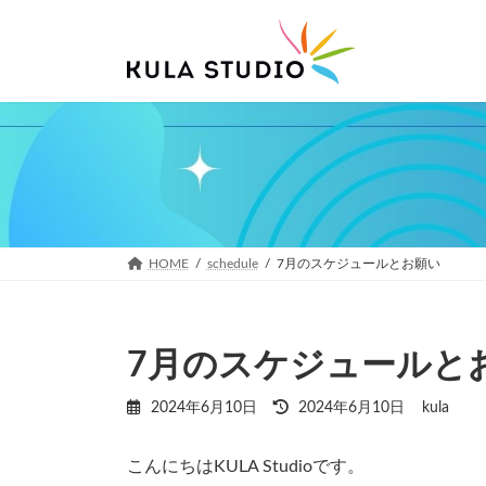
コ
ナ
ン
ビ
テ
ゲ
ン
ー
ツ
シ
へ
ョ
ス
ン
キ
に
ッ
移
プ
動
HOME
schedule
7月のスケジュールとお願い
7月のスケジュールと
最
2024年6月10日
2024年6月10日
kula
終
更
こんにちはKULA Studioです。
新
日