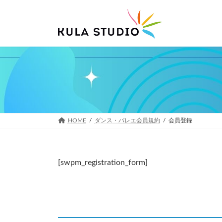
コ
ナ
ン
ビ
テ
ゲ
ン
ー
ツ
シ
へ
ョ
ス
ン
キ
に
ッ
移
プ
動
HOME
ダンス・バレエ会員規約
会員登録
[swpm_registration_form]