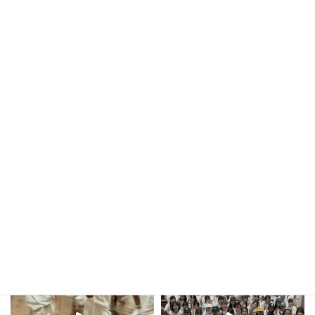
契約回数分のみを10日～14日までの間にご予約
してください。 契約回数以上の予約 […]
続きを読む
投
«
固
1
…
固
7
固
8
定
定
定
稿
ペ
ペ
ペ
ー
ー
ー
の
ジ
ジ
ジ
ペ
ー
kula_studio___
ジ
送
り