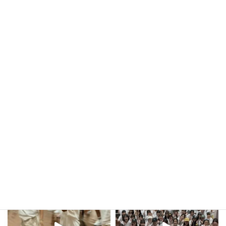
新システム導入にあたり来店ポイントを用意し
ました 来店ポイントはスタジオにお越し […]
続きを読む
投
«
固
1
…
固
6
固
7
固
8
»
定
定
定
定
稿
ペ
ペ
ペ
ペ
ー
ー
ー
ー
の
ジ
ジ
ジ
ジ
ペ
ー
kula_studio___
ジ
送
り